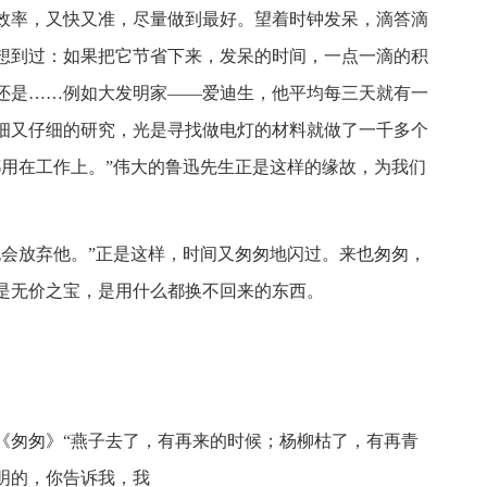
效率，又快又准，尽量做到最好。望着时钟发呆，滴答滴
想到过：如果把它节省下来，发呆的时间，一点一滴的积
还是……例如大发明家——爱迪生，他平均每三天就有一
细又仔细的研究，光是寻找做电灯的材料就做了一千多个
都用在工作上。”伟大的鲁迅先生正是这样的缘故，为我们
也会放弃他。”正是这样，时间又匆匆地闪过。来也匆匆，
是无价之宝，是用什么都换不回来的东西。
《匆匆》“燕子去了，有再来的时候；杨柳枯了，有再青
明的，你告诉我，我