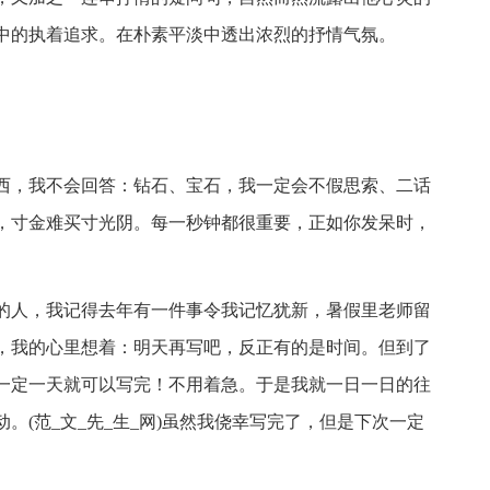
中的执着追求。在朴素平淡中透出浓烈的抒情气氛。
西，我不会回答：钻石、宝石，我一定会不假思索、二话
，寸金难买寸光阴。每一秒钟都很重要，正如你发呆时，
的人，我记得去年有一件事令我记忆犹新，暑假里老师留
，我的心里想着：明天再写吧，反正有的是时间。但到了
一定一天就可以写完！不用着急。于是我就一日一日的往
。(范_文_先_生_网)虽然我侥幸写完了，但是下次一定