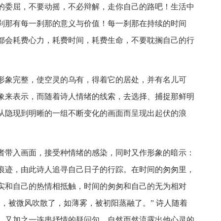
的委屈，不要动摇，不必辩解，走你自己的路吧！生活中
刹那有每一刹那的意义与价值！每一刹那在持续的时间
都会耗费心力，耗费时间，耗费生命，不要耽搁自己的行
形象完整，使空灵的乌有，得着它的居处，并有名儿可
象来表示，而随着诗人情绪的线索，去选择、捕捉那鲜明
从隐现到明晰的一组不断变化的画面而呈现出起伏的浪
者带入画面，接受种情绪的感染，同时又作形象的暗示：
痕迹，由此诗人追寻自己日子的行踪。在时间的匆匆里，
实和自己的热情相抵触，时间的匆匆和自己的无为相对
，被微风吹散了，如薄雾，被初阳蒸融了。” 诗人随着
，又加之一连串抒情的疑问句，自然而然流露出他心灵的