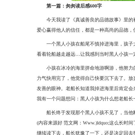
第一篇：匆匆读后感600字
今天我读了《真诚善良的品德故事》里的
爱心赢得他人的信任，都是一种高尚的品德，
一个黑人小孩在船尾不慎掉进海里，孩子
看着轮船越走越远…让我感到当时黑人小孩一
小孩在冰冷的海里拼命地游啊游，他努力
力气快用完了，他觉得自己快要沉下去了。放
友善的眼神。老船长知道我掉进海里后肯定会
我有一个问题想问：黑人小孩为什么想老船长
船长终于发现那个黑人小孩不见了，当他
(内容来源好 范文网：Www.)ldquo;这
继续读下去，船长犹豫了一下，还是决定回去