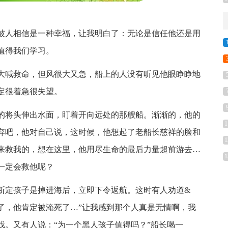
被人相信是一种幸福，让我明白了：无论是信任他还是用
值得我们学习。
大喊救命，但风很大又急，船上的人没有听见他眼睁睁地
定很着急很失望。
的将头伸出水面，盯着开向远处的那艘船。渐渐的，他的
1
弃吧，他对自己说，这时候，他想起了老船长慈祥的脸和
1
来救我的，想在这里，他用尽生命的最后力量超前游去…
1
一定会救他呢？
断定孩子是掉进海后，立即下令返航。这时有人劝道&
么长时间了，他肯定被淹死了…”让我感到那个人真是无情啊，我
找。又有人说：“为一个黑人孩子值得吗？”船长喝一