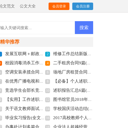
论文范文
公文大全
会员登录
会员注册
精华推荐
发展互联网＋邮政＋农村电子商务发展战略(全文共2929字)
维修工作总结新版多篇(全文共4442字)
1
2
校园消毒消杀工作总结(全文共558字)
二手租房合同9篇(全文共6070字)
3
4
空调安装承揽合同5篇(全文共9654字)
场地厂房租赁合同汇编15篇(全文共19428字)
5
6
在优秀广播电视和精彩短视频创评活动座谈会上的发言(全文共610字)
【必备】个人述职集锦五篇(全文共7582字)
7
8
竞选学生会部长竞选稿(全文共8016字)
述职报告汇总6篇(全文共6833字)
9
10
【实用】工作述职集锦7篇(全文共11157字)
图书馆官员2018年工作总结(全文共767字)
1
12
关于语文教师面试自我介绍(全文共1937字)
学校国庆活动总结(全文共3008字)
3
14
毕业实习报告(全文共13845字)
2017高校教师个人述职报告范文(全文共5587字)
5
16
办事处计划多篇合集多篇(全文共7175字)
企业法人超越经营范围订立合同的效力(全文共2390字)
7
18