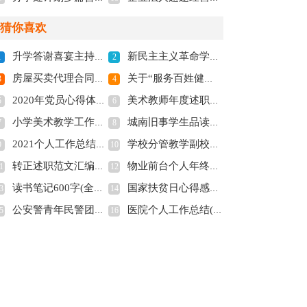
猜你喜欢
升学答谢喜宴主持词(精选多篇)(全文共4703字)
新民主主义革命学习心得体会(全文共1315字)
1
2
房屋买卖代理合同14篇(全文共14343字)
关于“服务百姓健康行动”第三阶段的活动总结(全文共1332字)
3
4
2020年党员心得体会(全文共5317字)
美术教师年度述职报告11篇(全文共15953字)
5
6
小学美术教学工作总结10篇(全文共11715字)
城南旧事学生品读体会2022(全文共2964字)
7
8
2021个人工作总结通用版(全文共4515字)
学校分管教学副校长述职报告(全文共7343字)
9
10
转正述职范文汇编十篇(全文共13445字)
物业前台个人年终工作总结(全文共8519字)
1
12
读书笔记600字(全文共6432字)
国家扶贫日心得感想2020(全文共3939字)
3
14
公安警青年民警团建总结(全文共2112字)
医院个人工作总结(全文共536字)
5
16